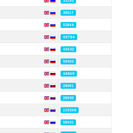
33193
30017
53844
49764
40432
59503
46849
28061
28930
119346
58401