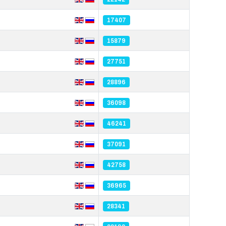
17407
15879
27751
28896
36098
46241
37091
42758
36965
28341