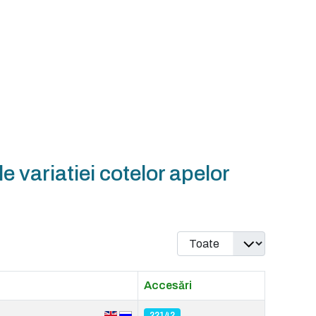
e variatiei cotelor apelor
Afișare #
Accesări
22142