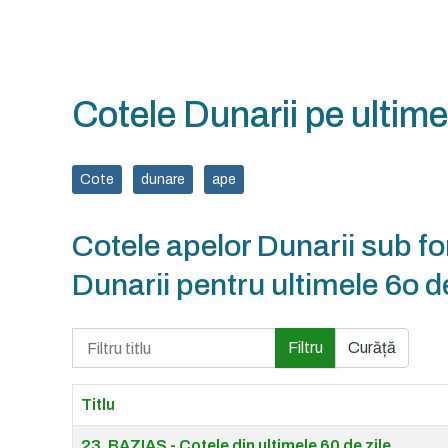
Cotele Dunarii pe ultime
Cote
dunare
ape
Cotele apelor Dunarii sub for
Dunarii pentru ultimele 6o de
Filtru titlu
Filtru
Curăță
Titlu
Articles
23. BAZIAS - Cotele din ultimele 60 de zile