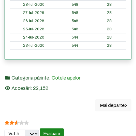
28-Iul-2026
548
28
27-Iul-2026
548
28
26-Iul-2026
546
28
25-Iul-2026
546
28
24-Iul-2026
544
28
23-Iul-2026
544
28
Categoria părinte:
Cotele apelor
Accesări: 22,152
Mai departe
Articolul 
Evaluare utilizator:
2.5
/
5
Vă rugăm să evaluați