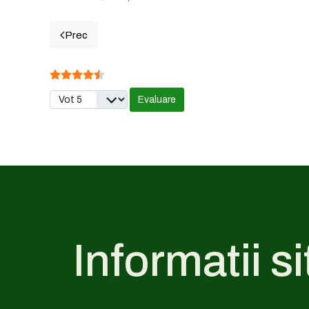
Prec
Articol precedent: 20. ORSOVA - Cotele din ultimel
Evaluare utilizator:
4.5
/
5
Vă rugăm să evaluați
Informatii si