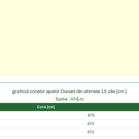
graficul cotelor apelor Dunarii din ultimele 15 zile [cm ]
Sursa :
Afdj.ro
Cota [cm]
675
670
670