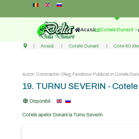
Select your language
Acasă
Cotele Dunarii
Acasă
Cotele Dunarii
Cote 60 zile
Autor:
Constantin-Oleg, Feodorov
. Publicat in
Cotele Dunar
19. TURNU SEVERIN - Cotele di
Disponibil::
Cotele apelor Dunarii la Turnu Severin