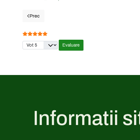
Prec
Articol precedent: 9. OLTENITA - Cotele din ultime
Evaluare utilizator:
5
/
5
Vă rugăm să evaluați
Informatii si