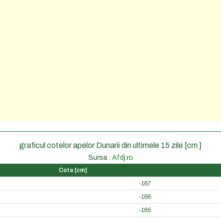
graficul cotelor apelor Dunarii din ultimele 15 zile [cm ]
Sursa :
Afdj.ro
Cota [cm]
-167
-166
-165