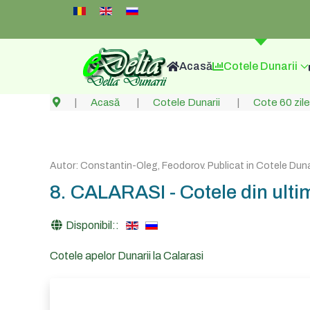
Select your language
Acasă
Cotele Dunarii
Acasă
Cotele Dunarii
Cote 60 zile
Autor:
Constantin-Oleg, Feodorov
. Publicat in
Cotele Dunar
8. CALARASI - Cotele din ultim
Disponibil::
Cotele apelor Dunarii la Calarasi