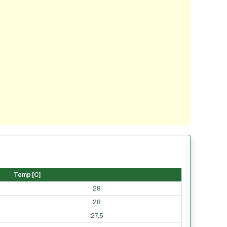
Temp [C]
28
28
27.5