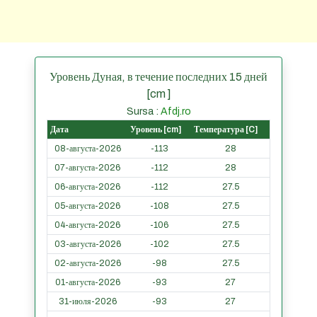
Уровень Дуная, в течение последних 15 дней
[cm ]
Sursa :
Afdj.ro
Дата
Уровень [cm]
Температура [C]
08-августа-2026
-113
28
07-августа-2026
-112
28
06-августа-2026
-112
27.5
05-августа-2026
-108
27.5
04-августа-2026
-106
27.5
03-августа-2026
-102
27.5
02-августа-2026
-98
27.5
01-августа-2026
-93
27
31-июля-2026
-93
27