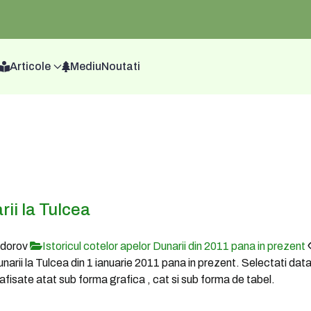
Articole
Mediu
Noutati
rii la Tulcea
odorov
Istoricul cotelor apelor Dunarii din 2011 pana in prezent
Dunarii la Tulcea din 1 ianuarie 2011 pana in prezent. Selectati dat
fi afisate atat sub forma grafica , cat si sub forma de tabel.