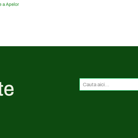
e a Apelor
te