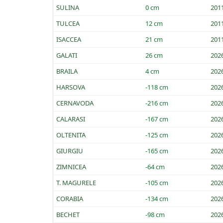
SULINA
0 cm
201
TULCEA
12 cm
201
ISACCEA
21 cm
201
GALATI
26 cm
202
BRAILA
4 cm
202
HARSOVA
-118 cm
202
CERNAVODA
-216 cm
202
CALARASI
-167 cm
202
OLTENITA
-125 cm
202
GIURGIU
-165 cm
202
ZIMNICEA
-64 cm
202
T. MAGURELE
-105 cm
202
CORABIA
-134 cm
202
BECHET
-98 cm
202