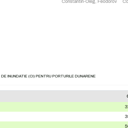
Constantin-Oleg, Feodorov
Co
 DE INUNDATIE (CI) PENTRU PORTURILE DUNARENE
3
3
5