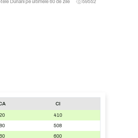
tele Dunarii pe ultimele 60 de zile
59552
CA
CI
20
410
80
508
60
600