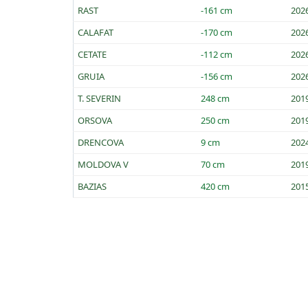
RAST
-161 cm
202
CALAFAT
-170 cm
202
CETATE
-112 cm
202
GRUIA
-156 cm
202
T. SEVERIN
248 cm
201
ORSOVA
250 cm
201
DRENCOVA
9 cm
202
MOLDOVA V
70 cm
201
BAZIAS
420 cm
201