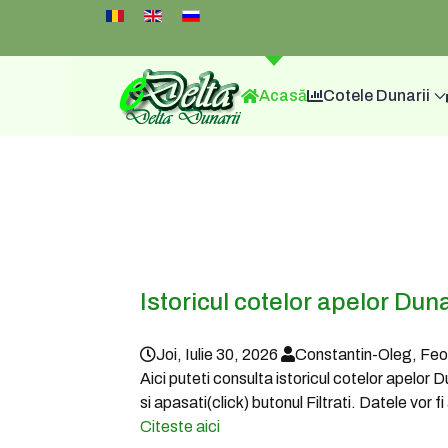
Select your language
Acasă
Cotele Dunarii
Istoricul cotelor apelor Duna
Joi, Iulie 30, 2026
Constantin-Oleg, Fe
Aici puteti consulta istoricul cotelor apelor 
si apasati(click) butonul Filtrati. Datele vor 
Citeste aici