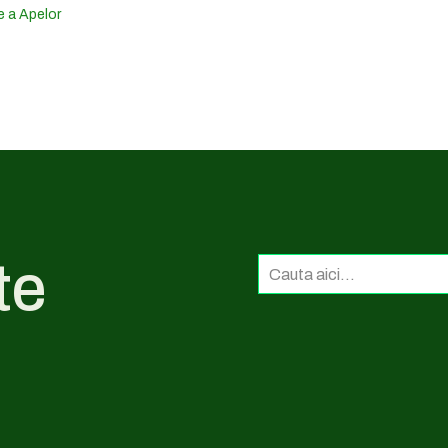
e a Apelor
te