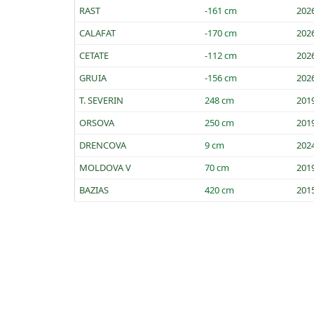
RAST
-161 cm
202
CALAFAT
-170 cm
202
CETATE
-112 cm
202
GRUIA
-156 cm
202
T. SEVERIN
248 cm
201
ORSOVA
250 cm
201
DRENCOVA
9 cm
202
MOLDOVA V
70 cm
201
BAZIAS
420 cm
201