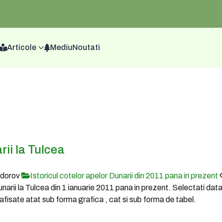
Articole
Mediu
Noutati
rii la Tulcea
odorov
Istoricul cotelor apelor Dunarii din 2011 pana in prezent
Dunarii la Tulcea din 1 ianuarie 2011 pana in prezent. Selectati dat
fi afisate atat sub forma grafica , cat si sub forma de tabel.