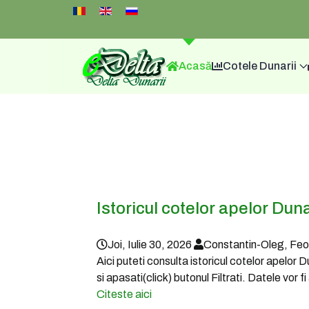
Select your language
Acasă
Cotele Dunarii
Istoricul cotelor apelor Duna
Joi, Iulie 30, 2026
Constantin-Oleg, Fe
Aici puteti consulta istoricul cotelor apelor 
si apasati(click) butonul Filtrati. Datele vor 
Citeste aici