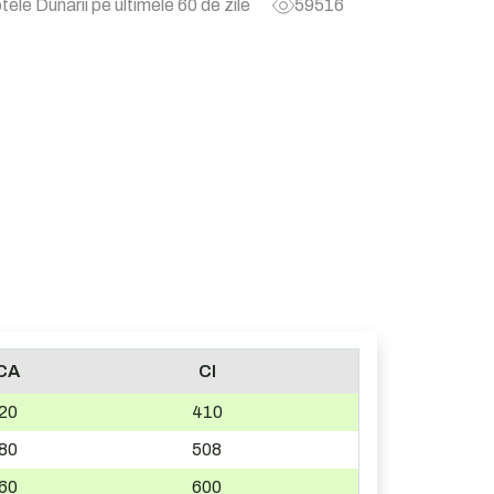
tele Dunarii pe ultimele 60 de zile
59516
CA
CI
20
410
80
508
60
600