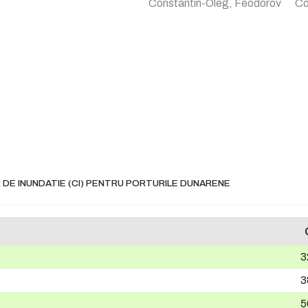
Constantin-Oleg, Feodorov
Co
 DE INUNDATIE (CI) PENTRU PORTURILE DUNARENE
3
3
5