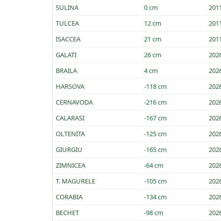
SULINA
0 cm
201
TULCEA
12 cm
201
ISACCEA
21 cm
201
GALATI
26 cm
202
BRAILA
4 cm
202
HARSOVA
-118 cm
202
CERNAVODA
-216 cm
202
CALARASI
-167 cm
202
OLTENITA
-125 cm
202
GIURGIU
-165 cm
202
ZIMNICEA
-64 cm
202
T. MAGURELE
-105 cm
202
CORABIA
-134 cm
202
BECHET
-98 cm
202