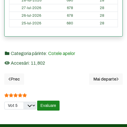
28-Iul-2026
690
28
27-Iul-2026
678
28
26-Iul-2026
678
28
25-Iul-2026
680
28
Categoria părinte:
Cotele apelor
Accesări: 11,802
Prec
Mai departe
Articol precedent: 20. ORSOVA - Cotele din ultimele 365 de
Articolul u
Evaluare utilizator:
5
/
5
Vă rugăm să evaluați